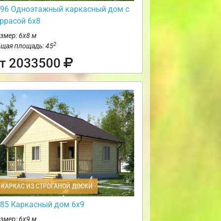
96 Одноэтажный каркасный дом с
еррасой 6х8
змер: 6х8 м
2
щая площадь: 45
т 2033500
КАРКАС ИЗ СТРОГАНОЙ ДОСКИ
85 Каркасный дом 6х9
змер: 6х9 м