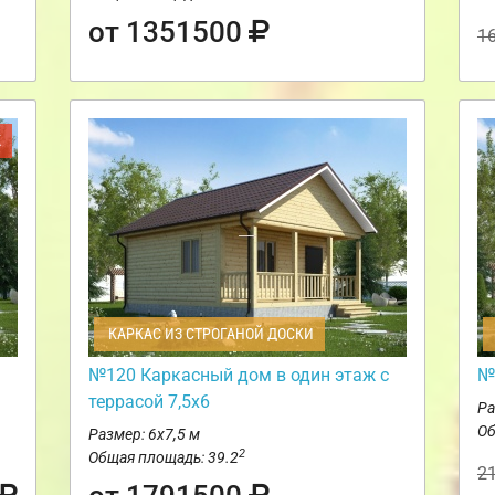
от 1351500
1
Ж
КАРКАС ИЗ СТРОГАНОЙ ДОСКИ
№120 Каркасный дом в один этаж с
№
террасой 7,5х6
Ра
Об
Размер: 6х7,5 м
2
Общая площадь: 39.2
2