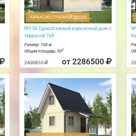
КАРКАС ИЗ СТРОГАНОЙ ДОСКИ
№136 Одноэтажный каркасный дом с
№
террасой 7х8
8
Размер: 7х8 м
Ра
2
Общая площадь: 50
Об
от 2286500
2400810
2