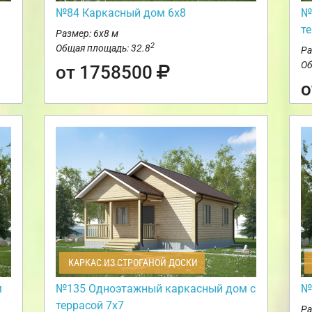
№84 Каркасный дом 6х8
№
т
Размер: 6х8 м
2
Общая площадь: 32.8
Ра
Об
от 1758500
о
КАРКАС ИЗ СТРОГАНОЙ ДОСКИ
м
№135 Одноэтажный каркасный дом с
№
террасой 7х7
Ра