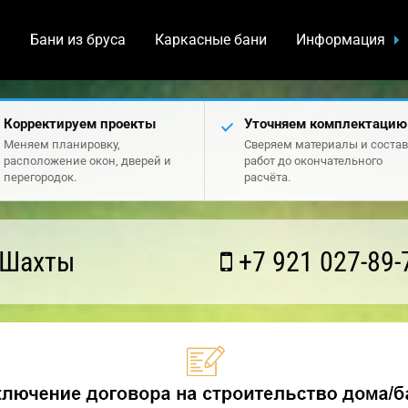
а
Бани из бруса
Каркасные бани
Информация
Корректируем проекты
Уточняем комплектацию
Меняем планировку,
Сверяем материалы и состав
расположение окон, дверей и
работ до окончательного
перегородок.
расчёта.
 Шахты
+7 921 027-89-