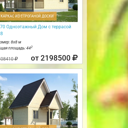
КАРКАС ИЗ СТРОГАНОЙ ДОСКИ
70 Одноэтажный Дом с террасой
х8
змер: 8х8 м
2
щая площадь: 44
от 2198500
308410