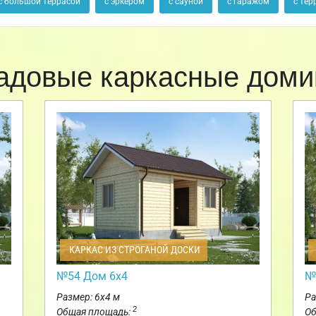
с большой террасой
с эркером
с сауной
с гаражом
с тер
адовые каркасные доми
КАРКАС ИЗ СТРОГАНОЙ ДОСКИ
№54 Дом 6х4
№
Размер: 6х4 м
Ра
2
Общая площадь:
Об