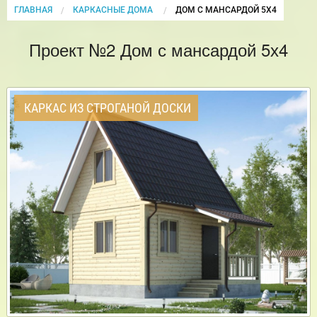
ГЛАВНАЯ
КАРКАСНЫЕ ДОМА
CURRENT:
ДОМ С МАНСАРДОЙ 5Х4
Проект №2 Дом с мансардой 5х4
КАРКАС ИЗ СТРОГАНОЙ ДОСКИ