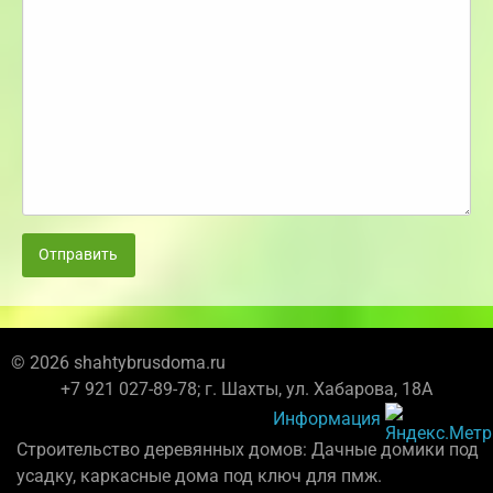
Отправить
© 2026 shahtybrusdoma.ru
+7 921 027-89-78; г. Шахты, ул. Хабарова, 18А
Информация
Строительство деревянных домов: Дачные домики под
усадку, каркасные дома под ключ для пмж.