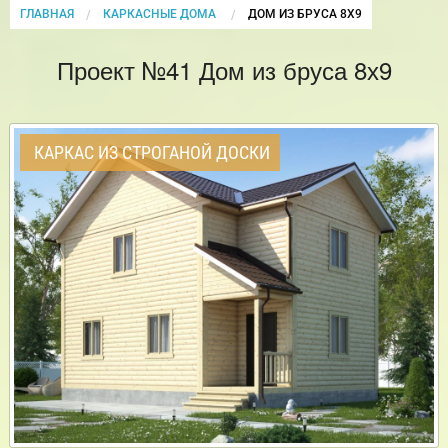
ГЛАВНАЯ
КАРКАСНЫЕ ДОМА
CURRENT:
ДОМ ИЗ БРУСА 8Х9
Проект №41 Дом из бруса 8х9
КАРКАС ИЗ СТРОГАНОЙ ДОСКИ