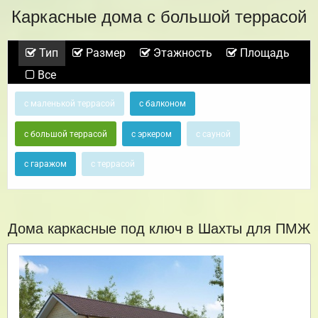
Каркасные дома с большой террасой
Тип
Размер
Этажность
Площадь
Все
с маленькой террасой
с балконом
с большой террасой
с эркером
с сауной
с гаражом
с террасой
Дома каркасные под ключ в Шахты для ПМЖ