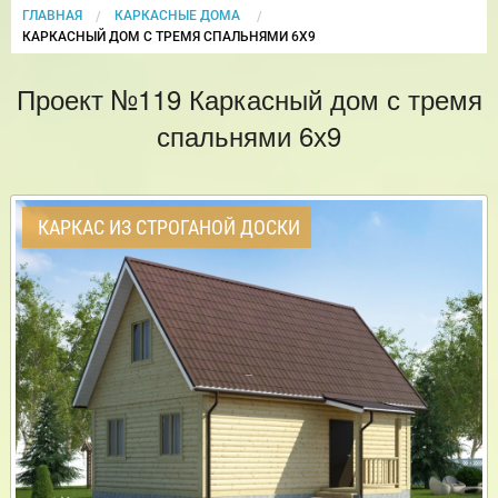
ГЛАВНАЯ
КАРКАСНЫЕ ДОМА
CURRENT:
КАРКАСНЫЙ ДОМ С ТРЕМЯ СПАЛЬНЯМИ 6Х9
Проект №119 Каркасный дом с тремя
спальнями 6х9
КАРКАС ИЗ СТРОГАНОЙ ДОСКИ