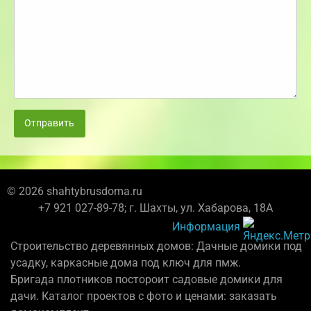
Отправить
© 2026 shahtybrusdoma.ru
+7 921 027-89-78; г. Шахты, ул. Хабарова, 18А
Информация
Строительство деревянных домов: Дачные домики под
усадку, каркасные дома под ключ для пмж.
Бригада плотников постороит садовые домики для
дачи. Каталог проектов с фото и ценами: заказать