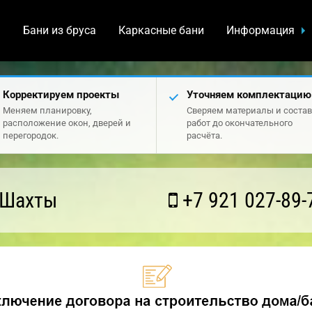
а
Бани из бруса
Каркасные бани
Информация
Корректируем проекты
Уточняем комплектацию
Меняем планировку,
Сверяем материалы и состав
расположение окон, дверей и
работ до окончательного
перегородок.
расчёта.
 Шахты
+7 921 027-89-