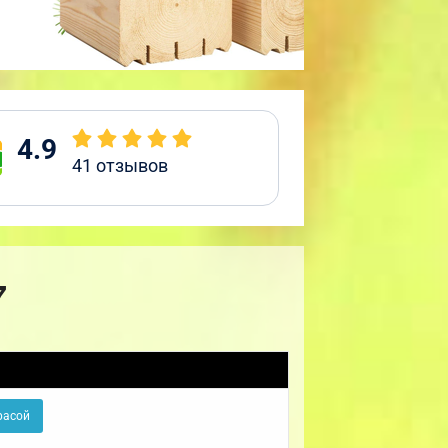
4.9
41
отзывов
7
расой