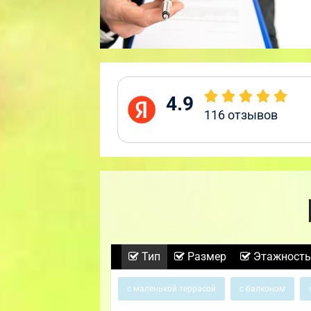
4.9
116
отзывов
Тип
Размер
Этажность
с маленькой террасой
с балконом