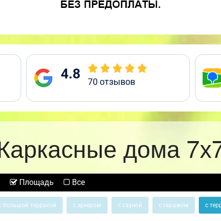
4.8
70
отзывов
Каркасные дома 7х
Площадь
Все
с большой террасой
с эркером
с сауной
с гаражом
с тер