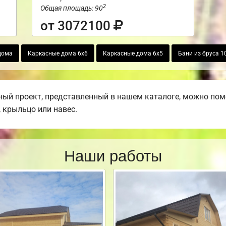
2
Общая площадь: 90
от 3072100
дома
Каркасные дома 6х6
Каркасные дома 6х5
Бани из бруса 1
ый проект, представленный в нашем каталоге, можно пом
, крыльцо или навес.
Наши работы