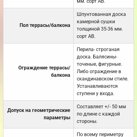
мм. сорт АВ.
Шпунтованная доска
камерной сушки
Пол террасы/балкона
толщиной 35-36 мм.
сорт АВ.
Перила- строганая
доска. Балясины-
точеные, фигурные.
Ограждение террасы/
Либо ограждение в
балкона
скандинавском стиле.
Устанавливаются
ступени у входа.
Составляет +/- 50 мм
Допуск на геометрические
по длине с каждой
параметры
стороны.
По всему периметру