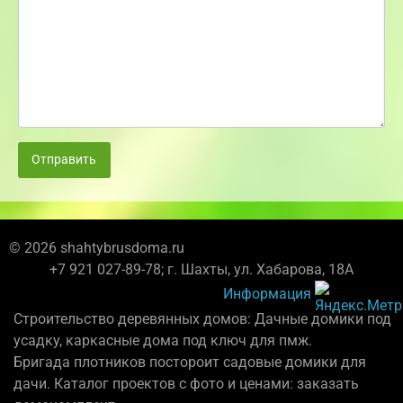
Отправить
© 2026 shahtybrusdoma.ru
+7 921 027-89-78; г. Шахты, ул. Хабарова, 18А
Информация
Строительство деревянных домов: Дачные домики под
усадку, каркасные дома под ключ для пмж.
Бригада плотников постороит садовые домики для
дачи. Каталог проектов с фото и ценами: заказать