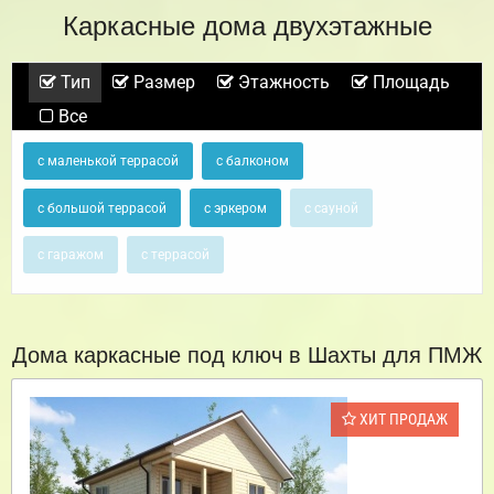
Каркасные дома двухэтажные
Тип
Размер
Этажность
Площадь
Все
с маленькой террасой
с балконом
с большой террасой
с эркером
с сауной
с гаражом
с террасой
Дома каркасные под ключ в Шахты для ПМЖ
ХИТ ПРОДАЖ