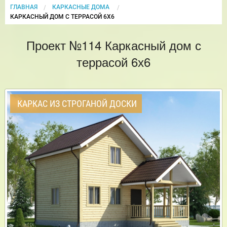
ГЛАВНАЯ
КАРКАСНЫЕ ДОМА
CURRENT:
КАРКАСНЫЙ ДОМ С ТЕРРАСОЙ 6Х6
Проект №114 Каркасный дом с
террасой 6х6
КАРКАС ИЗ СТРОГАНОЙ ДОСКИ