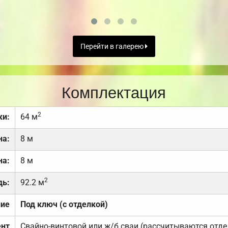
Перейти в галерею
Комплектация
2
ки:
64 м
на:
8 м
на:
8 м
2
дь:
92.2 м
ние
Под ключ (с отделкой)
нт
Свайно-винтовой или ж/б сваи (рассчитываются отде