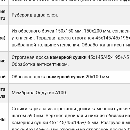
ция
Рубероид в два слоя.
та
Из обрезного бруса 150х150 мм. 150х200 мм. соглас
ка)
утепления. Торцевая доска строганая 45х145/45х195+
выбранной толщине утепления. Обработка антисепти
Строганая доска
камерной сушки
45х145/45х195+/-5
тие
Обработка антисептиком.
вой
Обрезная доска
камерной сушки
20х100 мм.
ита
Мембрана Ондутис А100.
ола
Стойки каркаса из строганой доски камерной сушки 
шагом 590 мм. Верхняя двойная и нижняя обвязки из
ены
камерной сушки 45х145/45х195+/-5 мм. Разгрузочный
доски 45х145+/-5 мм. Укосины из строганой доски 20