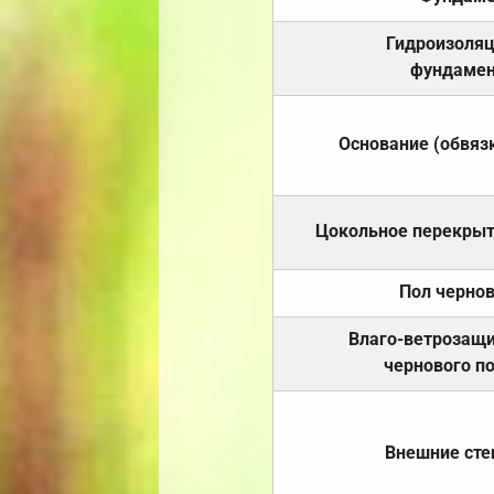
Гидроизоля
фундамен
Основание (обвяз
Цокольное перекры
Пол черно
Влаго-ветрозащ
чернового п
Внешние ст