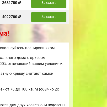
3681700
Заказать
4022700
Заказать
ма!
воспользуйтесь планировщиком.
кального дома с эркером,
 100% отвечающий вашим условиям.
скатную крышу считают самой
- от 70 до 100 кв. М (обычно 2х
тся для двух хозяев, они поделены