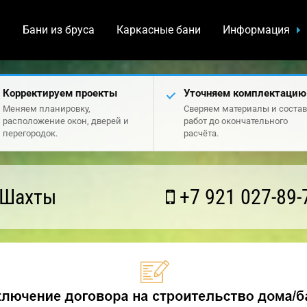
а
Бани из бруса
Каркасные бани
Информация
Корректируем проекты
Уточняем комплектацию
Меняем планировку,
Сверяем материалы и состав
расположение окон, дверей и
работ до окончательного
перегородок.
расчёта.
 Шахты
+7 921 027-89-