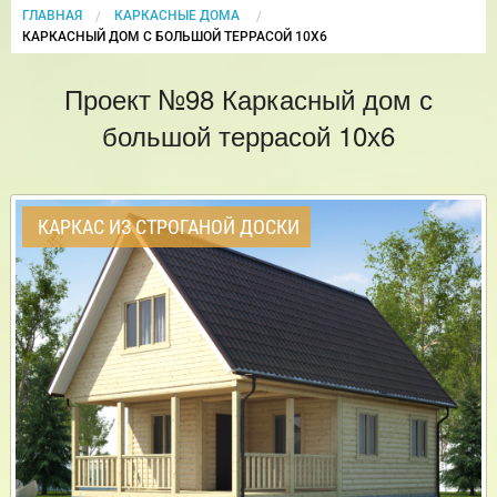
ГЛАВНАЯ
КАРКАСНЫЕ ДОМА
CURRENT:
КАРКАСНЫЙ ДОМ С БОЛЬШОЙ ТЕРРАСОЙ 10Х6
Проект №98 Каркасный дом с
большой террасой 10х6
КАРКАС ИЗ СТРОГАНОЙ ДОСКИ