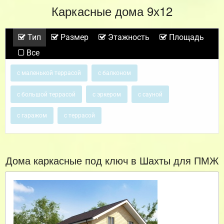
Каркасные дома 9х12
Тип
Размер
Этажность
Площадь
Все
с маленькой террасой
с балконом
с большой террасой
с эркером
с сауной
с гаражом
с террасой
Дома каркасные под ключ в Шахты для ПМЖ