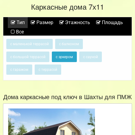
Каркасные дома 7х11
Тип
Размер
Этажность
Площадь
Все
с маленькой террасой
с балконом
с большой террасой
с эркером
с сауной
с гаражом
с террасой
Дома каркасные под ключ в Шахты для ПМЖ