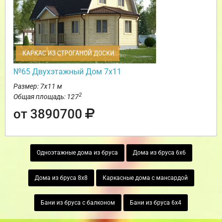
КАРКАС ИЗ СТРОГАНОЙ ДОСКИ
№65 Двухэтажный Дом 7х11
Размер: 7х11 м
2
Общая площадь: 127
от 3890700
Одноэтажные дома из бруса
Дома из бруса 6х6
Дома из бруса 8х8
Каркасные дома с мансардой
Бани из бруса с балконом
Бани из бруса 6х4