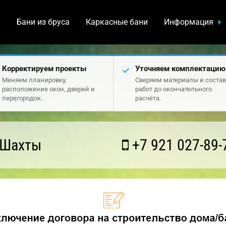
а
Бани из бруса
Каркасные бани
Информация
Корректируем проекты
Уточняем комплектацию
Меняем планировку,
Сверяем материалы и состав
расположение окон, дверей и
работ до окончательного
перегородок.
расчёта.
 Шахты
+7 921 027-89-