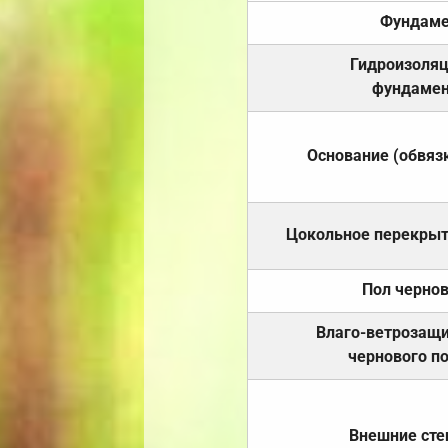
Фундаме
Гидроизоля
фундамен
Основание (обвяз
Цокольное перекры
Пол черно
Влаго-ветрозащ
чернового п
Внешние ст