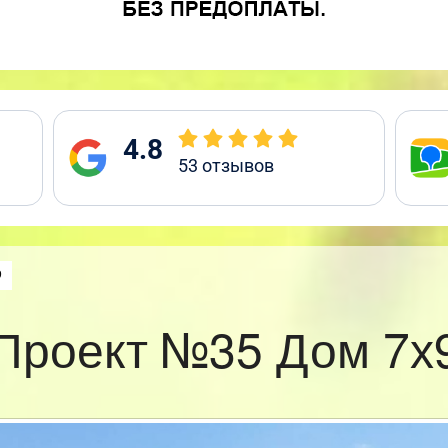
4.8
53
отзывов
:
9
Проект №35 Дом 7х