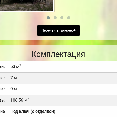
Перейти в галерею
Комплектация
2
ки:
63 м
на:
7 м
на:
9 м
2
дь:
106.56 м
ние
Под ключ (с отделкой)