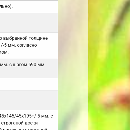
льно).
но выбранной толщине
/-5 мм. согласно
ком.
 мм. с шагом 590 мм.
45х145/45х195+/-5 мм. с
 строганой доски
 ригель из строганой