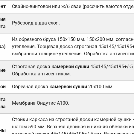
нт
Свайно-винтовой или ж/б сваи (рассчитываются отде
ция
Рубероид в два слоя.
та
Из обрезного бруса 150х150 мм. 150х200 мм. соглас
ка)
утепления. Торцевая доска строганая 45х145/45х195+
выбранной толщине утепления. Обработка антисепти
Строганая доска
камерной сушки
45х145/45х195+/-5
тие
Обработка антисептиком.
вой
Обрезная доска
камерной сушки
20х100 мм.
ита
Мембрана Ондутис А100.
ола
Стойки каркаса из строганой доски камерной сушки 
шагом 590 мм. Верхняя двойная и нижняя обвязки из
ены
камерной сушки 45х145/45х195+/-5 мм. Разгрузочный