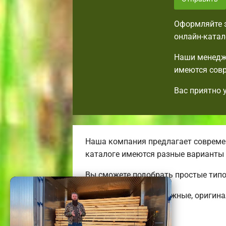
Оформляйте з
онлайн-катал
Наши менедже
имеются совр
Вас приятно 
Наша компания предлагает современ
каталоге имеются разные варианты
Вы сможете подобрать простые тип
Строим удобные, надежные, оригин
коттеджей.