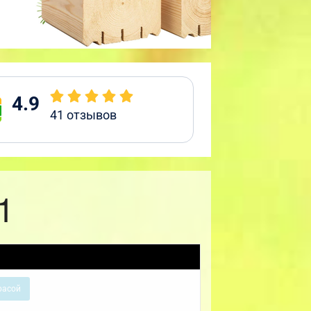
4.9
41
отзывов
1
расой