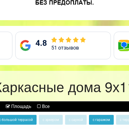
4.8
51
отзывов
Каркасные дома 9х1
Площадь
Все
с большой террасой
с эркером
с сауной
с гаражом
с тер