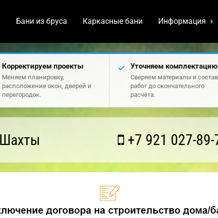
а
Бани из бруса
Каркасные бани
Информация
Корректируем проекты
Уточняем комплектацию
Меняем планировку,
Сверяем материалы и состав
расположение окон, дверей и
работ до окончательного
перегородок.
расчёта.
 Шахты
+7 921 027-89-