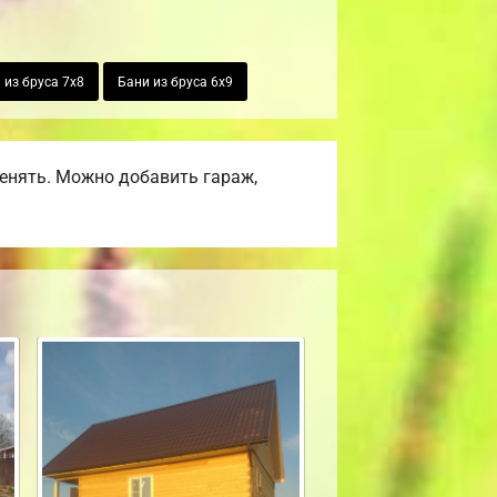
 из бруса 7х8
Бани из бруса 6х9
енять. Можно добавить гараж,