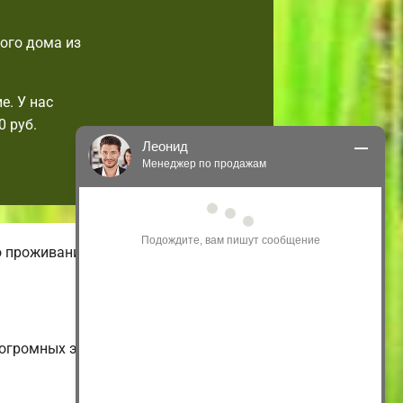
ого дома из
е. У нас
 руб.
Леонид
Менеджер по продажам
Здравствуйте! Я могу 
проконсультировать Вас по нашим 
акциям и проектам.
о проживания. В нашем онлайн-
Только что
о огромных энергоэффективных