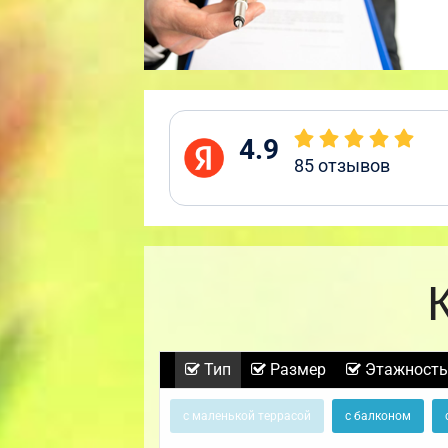
4.9
85
отзывов
Тип
Размер
Этажность
с маленькой террасой
с балконом