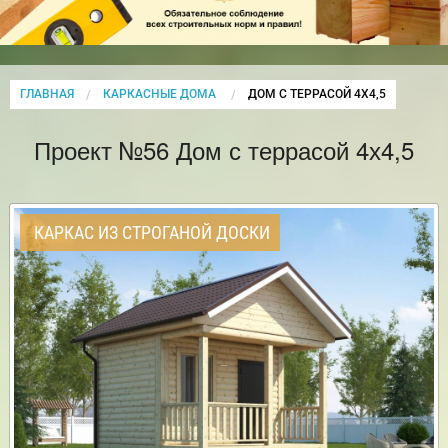
ГЛАВНАЯ
КАРКАСНЫЕ ДОМА
CURRENT:
ДОМ С ТЕРРАСОЙ 4Х4,5
Проект №56 Дом с террасой 4х4,5
КАРКАС ИЗ СТРОГАНОЙ ДОСКИ