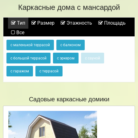
Каркасные дома с мансардой
Тип
Размер
Этажность
Площадь
Все
с маленькой террасой
с балконом
с большой террасой
с эркером
с сауной
с гаражом
с террасой
Садовые каркасные домики