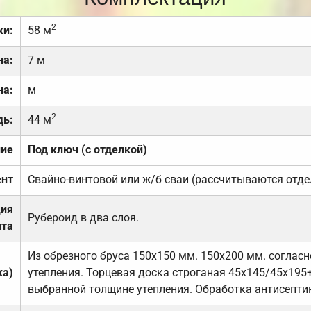
2
ки:
58 м
на:
7 м
на:
м
2
дь:
44 м
ние
Под ключ (с отделкой)
нт
Свайно-винтовой или ж/б сваи (рассчитываются отде
ция
Рубероид в два слоя.
та
Из обрезного бруса 150х150 мм. 150х200 мм. соглас
ка)
утепления. Торцевая доска строганая 45х145/45х195+
выбранной толщине утепления. Обработка антисепти