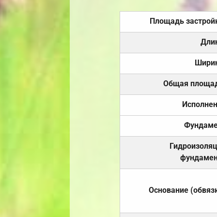
Площадь застрой
Дли
Шири
Общая площа
Исполне
Фундаме
Гидроизоля
фундамен
Основание (обвяз