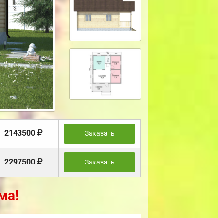
2143500
Заказать
2297500
Заказать
ма!