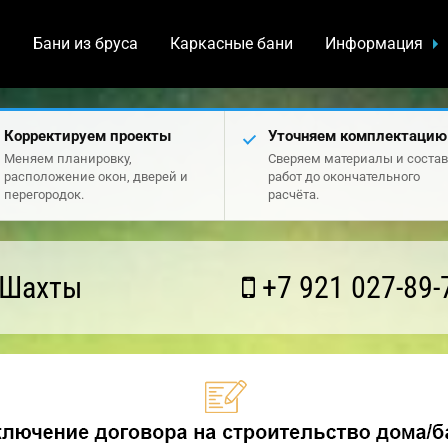
а
Бани из бруса
Каркасные бани
Информация
Корректируем проекты
Уточняем комплектацию
Меняем планировку,
Сверяем материалы и состав
расположение окон, дверей и
работ до окончательного
перегородок.
расчёта.
 Шахты
+7 921 027-89-