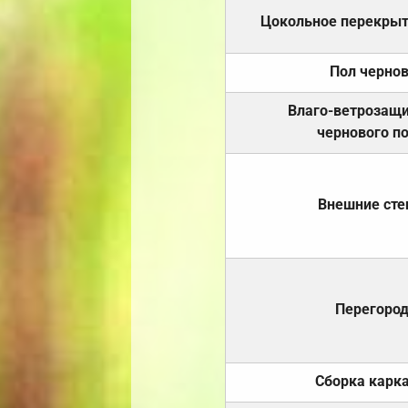
Цокольное перекры
Пол черно
Влаго-ветрозащ
чернового п
Внешние ст
Перегоро
Сборка карк