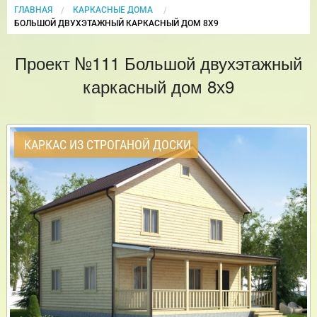
ГЛАВНАЯ
КАРКАСНЫЕ ДОМА
CURRENT:
БОЛЬШОЙ ДВУХЭТАЖНЫЙ КАРКАСНЫЙ ДОМ 8Х9
Проект №111 Большой двухэтажный
каркасный дом 8х9
КАРКАС ИЗ СТРОГАНОЙ ДОСКИ