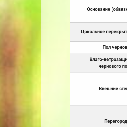
Основание (обвяз
Цокольное перекры
Пол черно
Влаго-ветрозащ
чернового п
Внешние ст
Перегоро