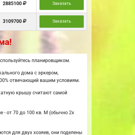
2885100
Заказать
3109700
Заказать
ма!
воспользуйтесь планировщиком.
кального дома с эркером,
 100% отвечающий вашим условиям.
скатную крышу считают самой
- от 70 до 100 кв. М (обычно 2х
тся для двух хозяев, они поделены