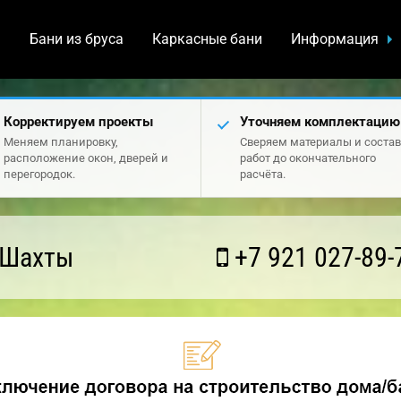
а
Бани из бруса
Каркасные бани
Информация
Корректируем проекты
Уточняем комплектацию
Меняем планировку,
Сверяем материалы и состав
расположение окон, дверей и
работ до окончательного
перегородок.
расчёта.
 Шахты
+7 921 027-89-