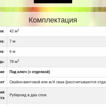
Комплектация
2
ки:
42 м
на:
7 м
на:
6 м
2
дь:
78 м
ние
Под ключ (с отделкой)
нт
Свайно-винтовой или ж/б сваи (рассчитываются отде
ция
Рубероид в два слоя.
та