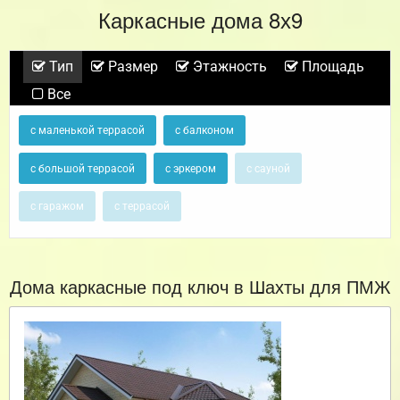
Каркасные дома 8х9
Тип
Размер
Этажность
Площадь
Все
с маленькой террасой
с балконом
с большой террасой
с эркером
с сауной
с гаражом
с террасой
Дома каркасные под ключ в Шахты для ПМЖ