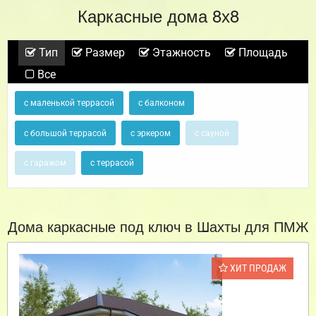
Каркасные дома 8х8
Тип
Размер
Этажность
Площадь
Все
с маленькой террасой
с балконом
с большой террасой
с эркером
с сауной
с гаражом
с террасой
Дома каркасные под ключ в Шахты для ПМЖ
ХИТ ПРОДАЖ