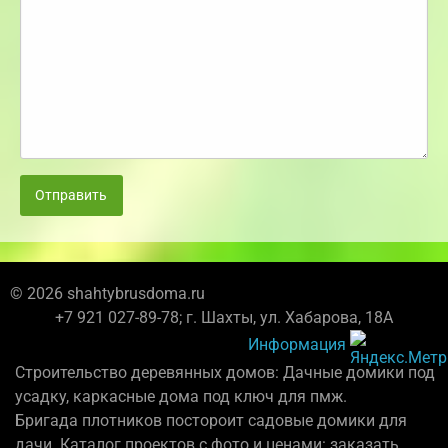
Отправить
© 2026 shahtybrusdoma.ru
+7 921 027-89-78; г. Шахты, ул. Хабарова, 18А
Информация
Строительство деревянных домов: Дачные домики под
усадку, каркасные дома под ключ для пмж.
Бригада плотников постороит садовые домики для
дачи. Каталог проектов с фото и ценами: заказать