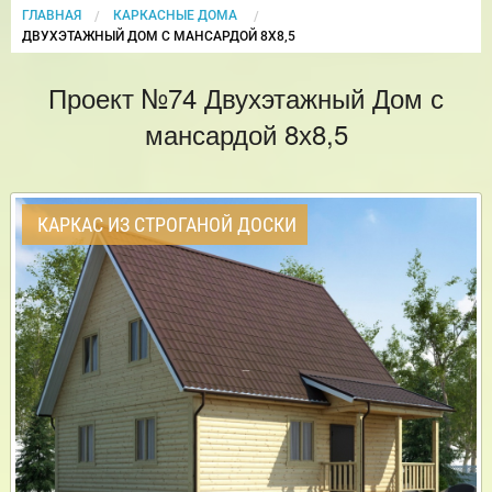
ГЛАВНАЯ
КАРКАСНЫЕ ДОМА
CURRENT:
ДВУХЭТАЖНЫЙ ДОМ С МАНСАРДОЙ 8Х8,5
Проект №74 Двухэтажный Дом с
мансардой 8х8,5
КАРКАС ИЗ СТРОГАНОЙ ДОСКИ