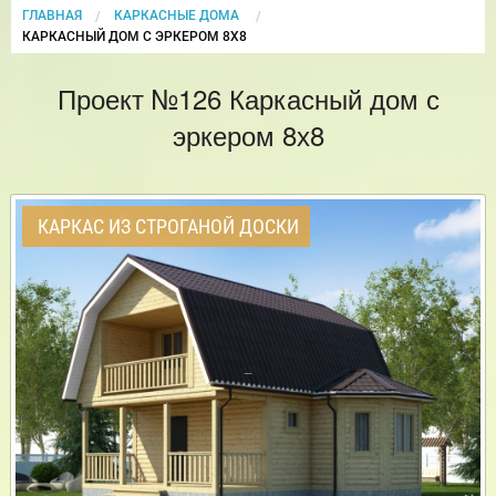
ГЛАВНАЯ
КАРКАСНЫЕ ДОМА
CURRENT:
КАРКАСНЫЙ ДОМ С ЭРКЕРОМ 8Х8
Проект №126 Каркасный дом с
эркером 8х8
КАРКАС ИЗ СТРОГАНОЙ ДОСКИ