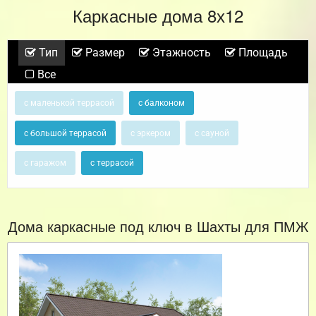
Каркасные дома 8х12
Тип
Размер
Этажность
Площадь
Все
с маленькой террасой
с балконом
с большой террасой
с эркером
с сауной
с гаражом
с террасой
Дома каркасные под ключ в Шахты для ПМЖ