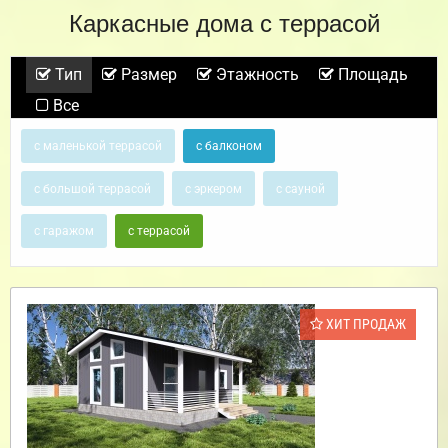
Каркасные дома с террасой
Тип
Размер
Этажность
Площадь
Все
с маленькой террасой
с балконом
с большой террасой
с эркером
с сауной
с гаражом
с террасой
ХИТ ПРОДАЖ