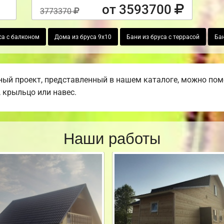
от 3593700
3773370
са с балконом
Дома из бруса 9х10
Бани из бруса с террасой
Бан
ый проект, представленный в нашем каталоге, можно пом
, крыльцо или навес.
Наши работы