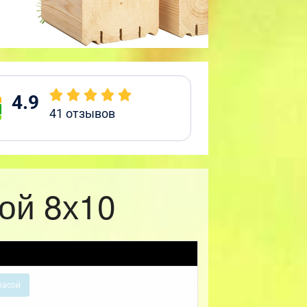
4.9
41
отзывов
ой 8х10
расой