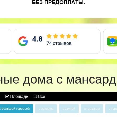
4.8
74
отзывов
ные дома с мансард
Площадь
Все
с большой террасой
с эркером
с сауной
с гаражом
с тер