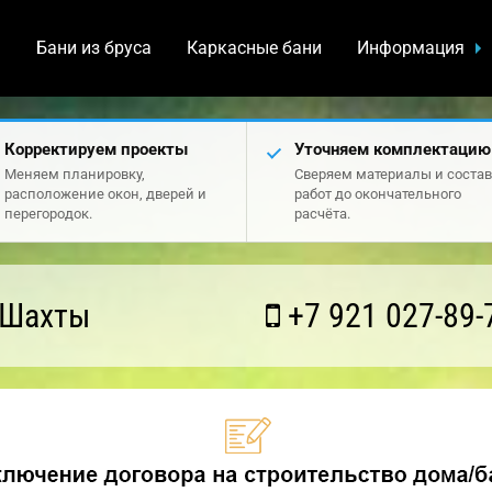
а
Бани из бруса
Каркасные бани
Информация
Корректируем проекты
Уточняем комплектацию
Меняем планировку,
Сверяем материалы и состав
расположение окон, дверей и
работ до окончательного
перегородок.
расчёта.
 Шахты
+7 921 027-89-