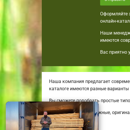
Оформляйте з
онлайн-катал
Наши менедже
имеются совр
Вас приятно 
Наша компания предлагает современ
каталоге имеются разные варианты
Вы сможете подобрать простые тип
Строим удобные, надежные, оригин
коттеджей.