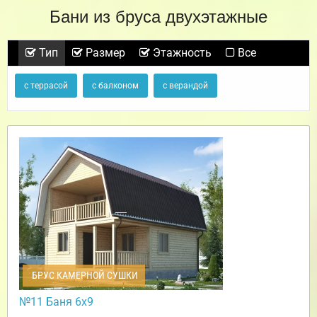
Бани из бруса двухэтажные
Тип
Размер
Этажность
Все
с террасой
с балконом
с верандой
БРУС КАМЕРНОЙ СУШКИ
№11 Баня 6х9