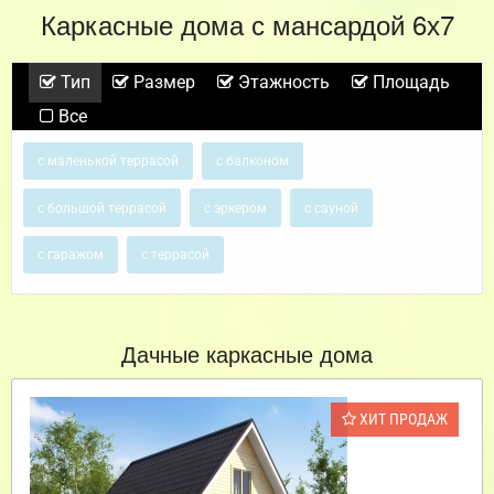
Каркасные дома с мансардой 6х7
Тип
Размер
Этажность
Площадь
Все
с маленькой террасой
с балконом
с большой террасой
с эркером
с сауной
с гаражом
с террасой
Дачные каркасные дома
ХИТ ПРОДАЖ