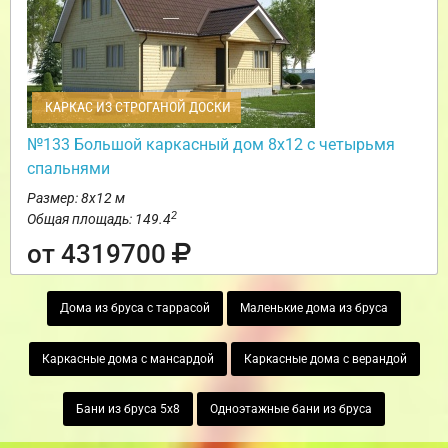
КАРКАС ИЗ СТРОГАНОЙ ДОСКИ
№133 Большой каркасный дом 8х12 с четырьмя
спальнями
Размер: 8х12 м
2
Общая площадь: 149.4
от 4319700
Дома из бруса с таррасой
Маленькие дома из бруса
Каркасные дома с мансардой
Каркасные дома с верандой
Бани из бруса 5х8
Одноэтажные бани из бруса