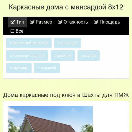
Каркасные дома с мансардой 8х12
Тип
Размер
Этажность
Площадь
Все
с маленькой террасой
с балконом
с большой террасой
с эркером
с сауной
с гаражом
с террасой
Дома каркасные под ключ в Шахты для ПМЖ