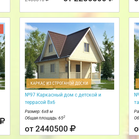
Ж
КАРКАС ИЗ СТРОГАНОЙ ДОСКИ
№97 Каркасный дом с детской и
№
террасой 8х6
т
Размер: 6х8 м
Ра
2
Общая площадь: 65
Об
от 2440500
о