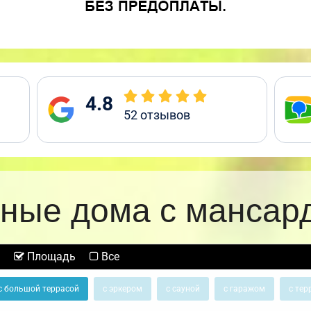
4.8
52
отзывов
ные дома с мансар
Площадь
Все
с большой террасой
с эркером
с сауной
с гаражом
с тер