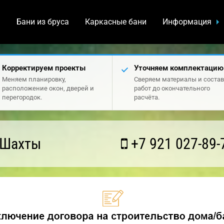
а
Бани из бруса
Каркасные бани
Информация
Корректируем проекты
Уточняем комплектацию
Меняем планировку,
Сверяем материалы и состав
расположение окон, дверей и
работ до окончательного
перегородок.
расчёта.
 Шахты
+7 921 027-89-