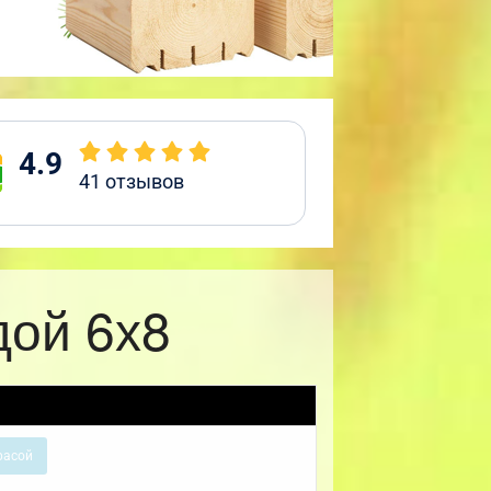
4.9
41
отзывов
дой 6х8
расой