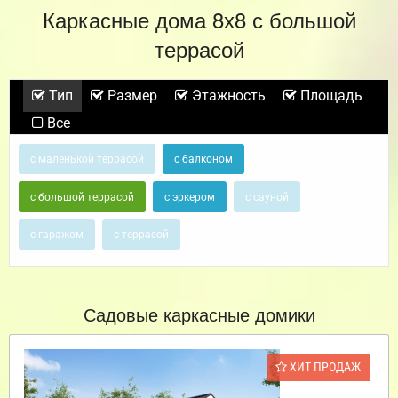
Каркасные дома 8х8 с большой
террасой
Тип
Размер
Этажность
Площадь
Все
с маленькой террасой
с балконом
с большой террасой
с эркером
с сауной
с гаражом
с террасой
Садовые каркасные домики
ХИТ ПРОДАЖ