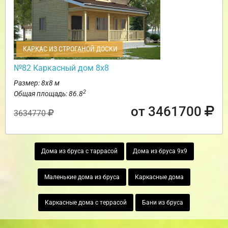
КАРКАС ИЗ СТРОГАНОЙ ДОСКИ
№82 Каркасный дом 8х8
Размер: 8х8 м
2
Общая площадь: 86.8
от 3461700
3634770
Дома из бруса с таррасой
Дома из бруса 9х9
Маленькие дома из бруса
Каркасные дома
Каркасные дома с террасой
Бани из бруса