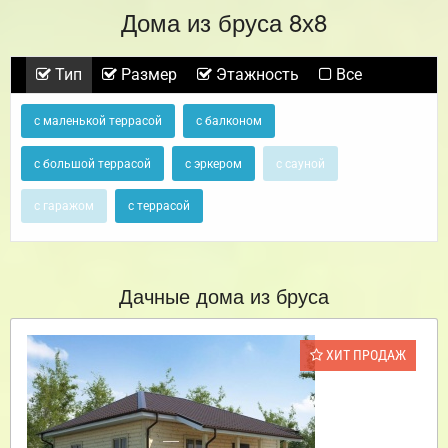
Дома из бруса 8х8
Тип
Размер
Этажность
Все
с маленькой террасой
с балконом
с большой террасой
с эркером
с сауной
с гаражом
с террасой
Дачные дома из бруса
ХИТ ПРОДАЖ