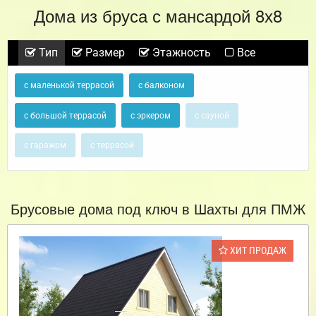
Дома из бруса с мансардой 8х8
Тип
Размер
Этажность
Все
с маленькой террасой
с балконом
с большой террасой
с эркером
с сауной
с гаражом
с террасой
Брусовые дома под ключ в Шахты для ПМЖ
ХИТ ПРОДАЖ