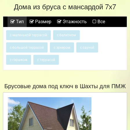
Дома из бруса с мансардой 7х7
Тип
Размер
Этажность
Все
с маленькой террасой
с балконом
с большой террасой
с эркером
с сауной
с гаражом
с террасой
Брусовые дома под ключ в Шахты для ПМЖ