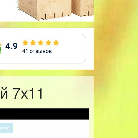
4.9
41
отзывов
й 7х11
расой