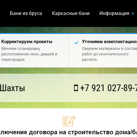
а
Бани из бруса
Каркасные бани
Информация
Корректируем проекты
Уточняем комплектацию
Меняем планировку,
Сверяем материалы и состав
расположение окон, дверей и
работ до окончательного
перегородок.
расчёта.
 Шахты
+7 921 027-89-