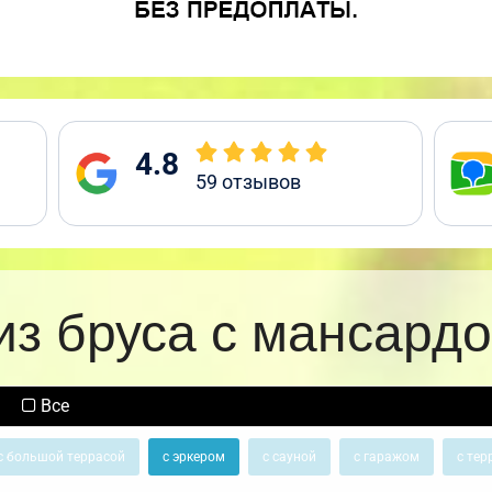
4.8
59
отзывов
из бруса с мансардо
Все
с большой террасой
с эркером
с сауной
с гаражом
с тер