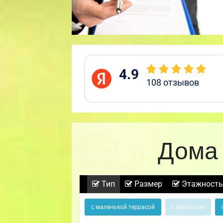
4.9
108
отзывов
Дома 
Тип
Размер
Этажность
с маленькой террасой
с балконом