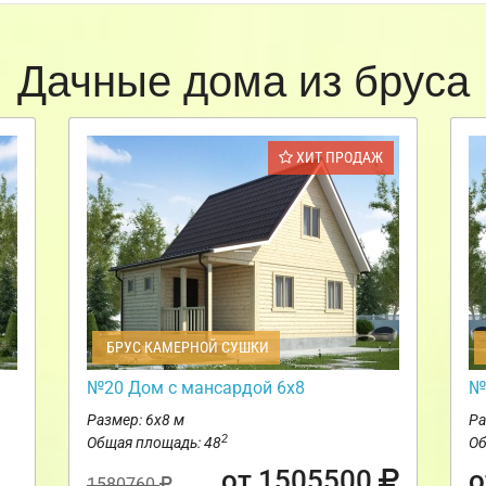
Дачные дома из бруса
ХИТ ПРОДАЖ
БРУС КАМЕРНОЙ СУШКИ
№20 Дом с мансардой 6х8
№
Размер: 6х8 м
Ра
2
Общая площадь: 48
Об
от 1505500
о
1580760