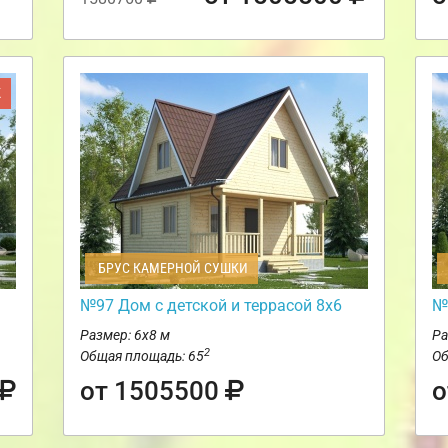
Ж
БРУС КАМЕРНОЙ СУШКИ
№97 Дом с детской и террасой 8х6
№
Размер: 6х8 м
Ра
2
Общая площадь: 65
Об
от 1505500
о