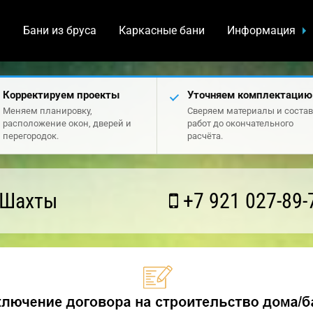
а
Бани из бруса
Каркасные бани
Информация
Корректируем проекты
Уточняем комплектацию
Меняем планировку,
Сверяем материалы и состав
расположение окон, дверей и
работ до окончательного
перегородок.
расчёта.
 Шахты
+7 921 027-89-