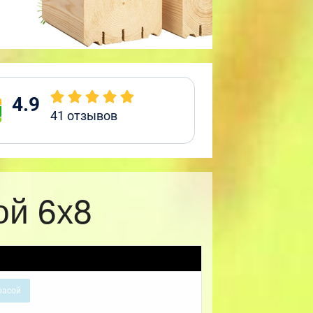
4.9
41
отзывов
ой 6х8
расой