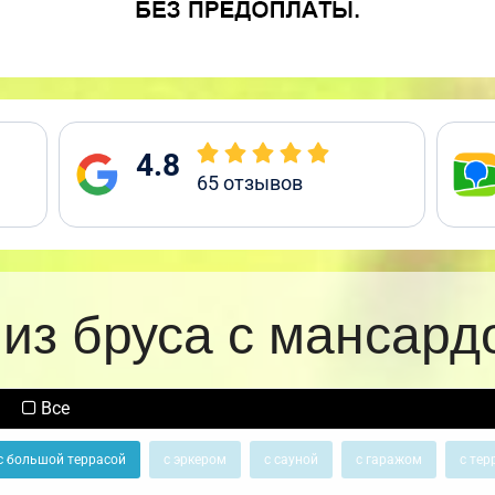
4.8
65
отзывов
из бруса с мансард
Все
с большой террасой
с эркером
с сауной
с гаражом
с тер