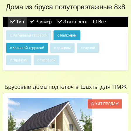
Дома из бруса полутораэтажные 8х8
Тип
Размер
Этажность
Все
с маленькой террасой
с балконом
с большой террасой
с эркером
с сауной
с гаражом
с террасой
Брусовые дома под ключ в Шахты для ПМЖ
ХИТ ПРОДАЖ