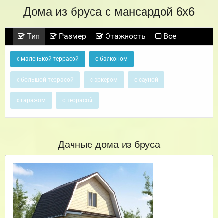
Дома из бруса с мансардой 6х6
Тип
Размер
Этажность
Все
с маленькой террасой
с балконом
с большой террасой
с эркером
с сауной
с гаражом
с террасой
Дачные дома из бруса