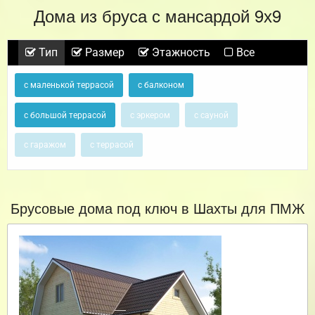
Дома из бруса с мансардой 9х9
Тип
Размер
Этажность
Все
с маленькой террасой
с балконом
с большой террасой
с эркером
с сауной
с гаражом
с террасой
Брусовые дома под ключ в Шахты для ПМЖ