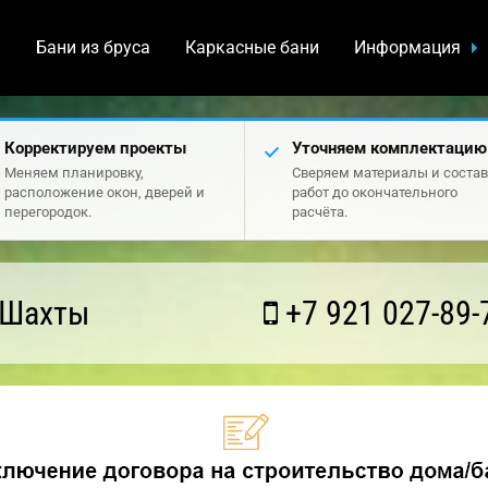
а
Бани из бруса
Каркасные бани
Информация
Корректируем проекты
Уточняем комплектацию
Меняем планировку,
Сверяем материалы и состав
расположение окон, дверей и
работ до окончательного
перегородок.
расчёта.
 Шахты
+7 921 027-89-