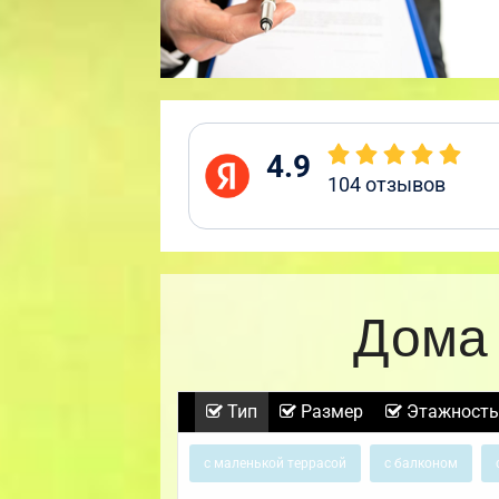
4.9
104
отзывов
Дома 
Тип
Размер
Этажность
с маленькой террасой
с балконом