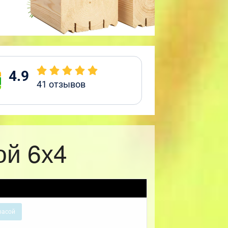
4.9
41
отзывов
ой 6х4
расой