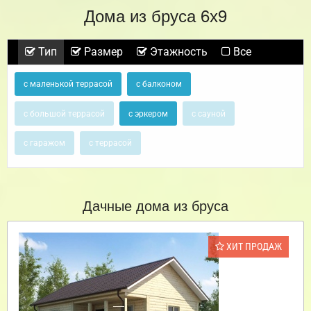
Дома из бруса 6х9
Тип
Размер
Этажность
Все
с маленькой террасой
с балконом
с большой террасой
с эркером
с сауной
с гаражом
с террасой
Дачные дома из бруса
ХИТ ПРОДАЖ