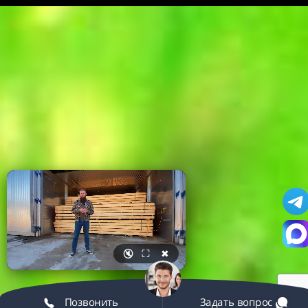
🔇
⛶
✖
Позвонить
Задать вопрос