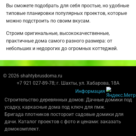
Вы сможете подобрать для себя простые, но удобные
типовые планировки популярных проектов, которые
можно подстроить по своим вкусам.
Строим оригинальные, высококачественные,
практичные дома самого разного размера: от
небольших и недорогих до огромных коттеджей.
© 2026 shahtybrusdoma.ru
+7 921 027-89-78; г. Шахты, ул. Хабарова, 18А
Информация
Строительство деревянных домов: Дачные домики под
усадку, каркасные дома под ключ для пмж.
Бригада плотников постороит садовые домики для
дачи. Каталог проектов с фото и ценами: заказать
домокомплект.