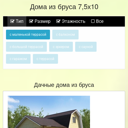
Дома из бруса 7,5х10
Тип
Размер
Этажность
Все
с маленькой террасой
с балконом
с большой террасой
с эркером
с сауной
с гаражом
с террасой
Дачные дома из бруса