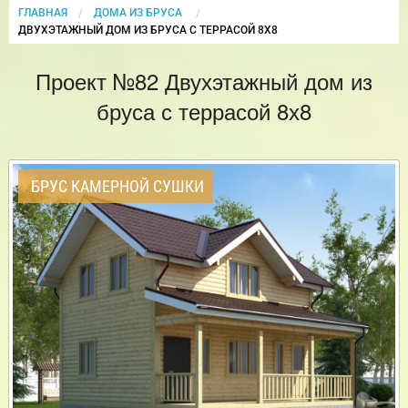
ГЛАВНАЯ
ДОМА ИЗ БРУСА
CURRENT:
ДВУХЭТАЖНЫЙ ДОМ ИЗ БРУСА С ТЕРРАСОЙ 8Х8
Проект №82 Двухэтажный дом из
бруса с террасой 8х8
БРУС КАМЕРНОЙ СУШКИ