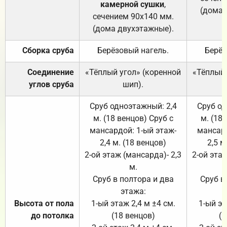
камерной сушки
,
(дома 
сечением 90х140 мм.
(дома двухэтажные).
Сборка сруба
Берёзовый нагель.
Берёз
Соединение
«Тёплый угол» (коренной
«Тёплый 
углов сруба
шип).
Сруб одноэтажный: 2,4
Сруб од
м. (18 венцов) Сруб с
м. (18
мансардой: 1-ый этаж-
мансард
2,4 м. (18 венцов)
2,5 м
2-ой этаж (мансарда)- 2,3
2-ой этаж
м.
Сруб в полтора и два
Сруб в
этажа:
Высота от пола
1-ый этаж 2,4 м ±4 см.
1-ый эт
до потолка
(18 венцов)
(1