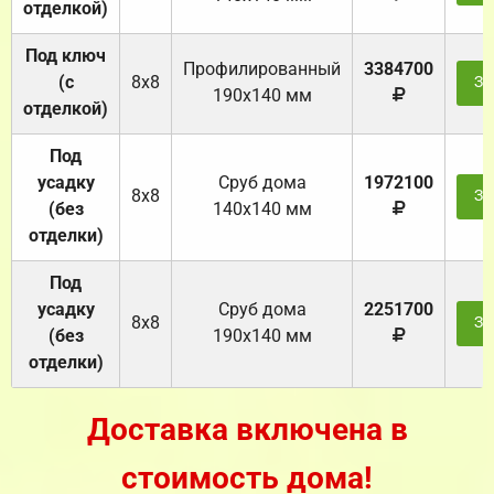
отделкой)
Под ключ
Профилированный
3384700
(с
8х8
За
190х140 мм
отделкой)
Под
усадку
Cруб дома
1972100
8х8
За
(без
140х140 мм
отделки)
Под
усадку
Cруб дома
2251700
8х8
За
(без
190х140 мм
отделки)
Доставка включена в
стоимость дома!