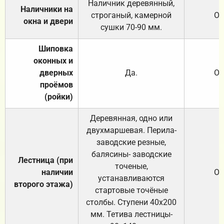
Наличник деревянный,
Наличники на
строганый, камерной
От
окна и двери
сушки 70-90 мм.
Шиповка
оконных и
дверных
Да.
От
проёмов
(ройки)
Деревянная, одно или
двухмаршевая. Перила-
заводские резные,
балясины- заводские
Лестница (при
точеные,
наличии
От
устанавливаются
второго этажа)
стартовые точёные
столбы. Ступени 40х200
мм. Тетива лестницы-