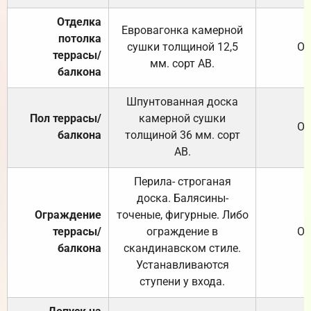
Отделка
Евровагонка камерной
потолка
сушки толщиной 12,5
От
террасы/
мм. сорт АВ.
балкона
Шпунтованная доска
Пол террасы/
камерной сушки
От
балкона
толщиной 36 мм. сорт
АВ.
Перила- строганая
доска. Балясины-
Ограждение
точеные, фигурные. Либо
террасы/
ограждение в
От
балкона
скандинавском стиле.
Устанавливаются
ступени у входа.