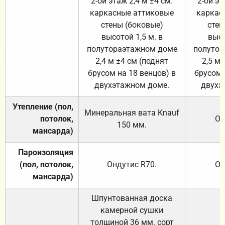
2-ой этаж 2,4 м ±4 см.
2-ой эт
каркасные аттиковые
каркас
стены (боковые)
стен
высотой 1,5 м. в
высо
полутораэтажном доме
полутор
2,4 м ±4 см (поднят
2,5 м 
брусом на 18 венцов) в
брусом 
двухэтажном доме.
двухэ
Утепление (пол,
Минеральная вата
Knauf
потолок,
От
150
мм.
мансарда)
Пароизоляция
(пол, потолок,
Ондутис
R70
.
От
мансарда)
Шпунтованная доска
камерной сушки
толщиной 36 мм. сорт