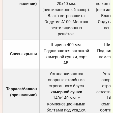
наличии)
20х40 мм.
по контр
(вентиляционный зазор).
(вентиля
Влаго-ветрозащита
Влаго
Ондутис А100. Монтаж
Ондути
вентиляционных
вент
решёток.
Ширина 400 мм.
Шир
Подшиваются вагонкой
Подшива
Свесы крыши
камерной сушки, сорт
камерн
АВ.
Устанавливаются
Уста
опорные столбы из
опорн
строганного бруса
строг
Терраса/балкон
камерной сушки
естеств
(при наличии)
140х140 мм. с
140
компенсационными
компе
болтами под усадку.
болтам