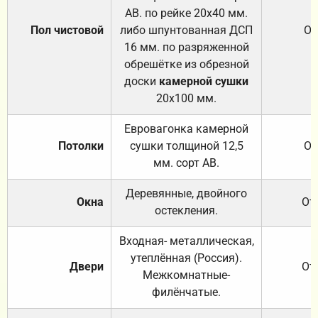
АВ. по рейке 20х40 мм.
Пол чистовой
либо шпунтованная ДСП
От
16 мм. по разряженной
обрешётке из обрезной
доски
камерной сушки
20х100 мм.
Евровагонка камерной
Потолки
сушки толщиной 12,5
От
мм. сорт АВ.
Деревянные, двойного
Окна
От
остекления.
Входная- металлическая,
утеплённая (Россия).
Двери
От
Межкомнатные-
филёнчатые.