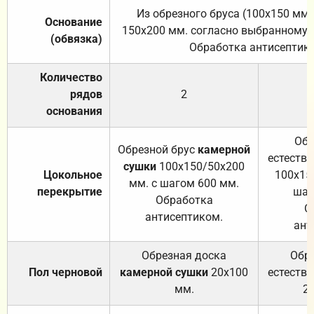
Из обрезного бруса (100х150 мм.
Основание
150х200 мм. согласно выбранному с
(обвязка)
Обработка антисептик
Количество
рядов
2
основания
Обр
Обрезной брус
камерной
естеств
сушки
100х150/50х200
Цокольное
100х15
мм. с шагом 600 мм.
перекрытие
шаг
Обработка
О
антисептиком.
ант
Обрезная доска
Обр
Пол черновой
камерной сушки
20х100
естеств
мм.
2