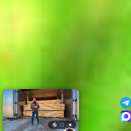
🔇
⛶
✖