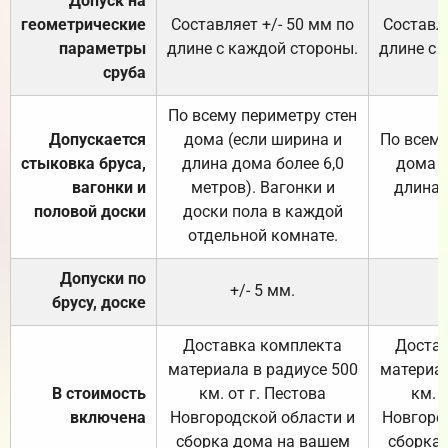
Допуск на
геометрические
Составляет +/- 50 мм по
Составля
параметры
длине с каждой стороны.
длине с 
сруба
По всему периметру стен
Допускается
дома (если ширина и
По всему
стыковка бруса,
длина дома более 6,0
дома (
вагонки и
метров). Вагонки и
длина 
половой доски
доски пола в каждой
отдельной комнате.
Допуски по
+/- 5 мм.
брусу, доске
Доставка комплекта
Достав
материала в радиусе 500
материал
В стоимость
км. от г. Пестова
км. 
включена
Новгородской области и
Новгоро
сборка дома на вашем
сборка