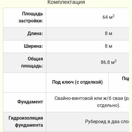
Комплектация
Площадь
2
64 м
застройки:
Длина:
8 м
Ширина:
8 м
Общая
2
86.8 м
площадь:
Под 
Под ключ (с отделкой)
Свайно-винтовой или ж/б сваи (р
Фундамент
отдельно).
Гидроизоляция
Рубероид в два слоя
фундамента