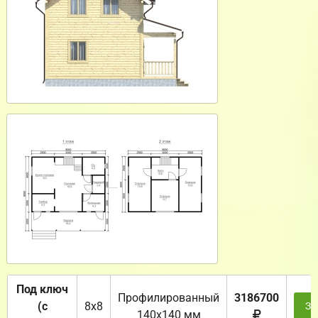
Под ключ
Профилированный
3186700
(с
8х8
За
140х140 мм