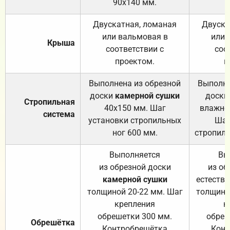
90х140 мм.
Двускатная, ломаная
Двуска
или вальмовая в
или 
Крыша
соответствии с
соо
проектом.
п
Выполнена из обрезной
Выполне
доски
камерной сушки
доски
Стропильная
40х150 мм. Шаг
влажно
система
установки стропильных
Шаг
ног 600 мм.
стропиль
Выполняется
Вы
из обрезной доски
из об
камерной сушки
естеств
толщиной 20-22 мм. Шаг
толщино
крепления
к
обрешетки 300 мм.
обреш
Обрешётка
Контробрешётка
Конт