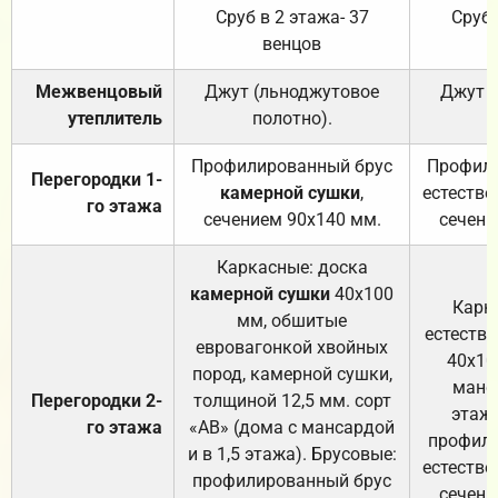
Сруб в 2 этажа- 37
Сруб 
венцов
Межвенцовый
Джут (льноджутовое
Джут 
утеплитель
полотно).
п
Профилированный брус
Профили
Перегородки 1-
камерной сушки
,
естестве
го этажа
сечением 90х140 мм.
сечени
Каркасные: доска
камерной сушки
40х100
Карк
мм, обшитые
естеств
евровагонкой хвойных
40х10
пород, камерной сушки,
манса
Перегородки 2-
толщиной 12,5 мм. сорт
этажа
го этажа
«АВ» (дома с мансардой
профили
и в 1,5 этажа). Брусовые:
естестве
профилированный брус
сечени