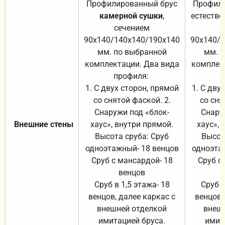
Профилированный брус
Профили
камерной сушки
,
естестве
сечением
с
90х140/140х140/190х140
90х140/
мм. по выбранной
мм. 
комплектации. Два вида
комплек
профиля:
п
1. С двух сторон, прямой
1. С дву
со снятой фаской. 2.
со сня
Снаружи под «блок-
Снару
Внешние стены
хаус», внутри прямой.
хаус», 
Высота сруба: Сруб
Высот
одноэтажный- 18 венцов
одноэта
Сруб с мансардой- 18
Сруб с
венцов
Сруб в 1,5 этажа- 18
Сруб в
венцов, далее каркас с
венцов,
внешней отделкой
внеш
имитацией бруса.
имит