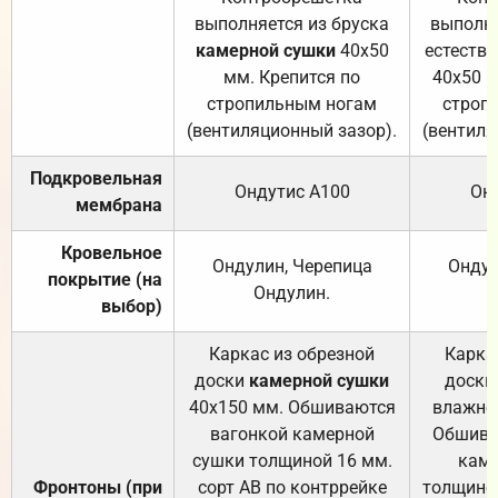
выполняется из бруска
выполня
камерной сушки
40х50
естеств
мм. Крепится по
40х50 м
стропильным ногам
строп
(вентиляционный зазор).
(вентиля
Подкровельная
Ондутис А100
Он
мембрана
Кровельное
Ондулин, Черепица
Ондул
покрытие (на
Ондулин.
выбор)
Каркас из обрезной
Карка
доски
камерной сушки
доски
40х150 мм. Обшиваются
влажно
вагонкой камерной
Обшива
сушки толщиной 16 мм.
каме
Фронтоны (при
сорт АВ по контррейке
толщиной