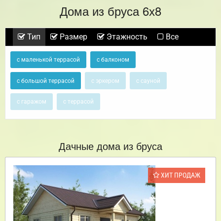
Дома из бруса 6х8
Тип
Размер
Этажность
Все
с маленькой террасой
с балконом
с большой террасой
с эркером
с сауной
с гаражом
с террасой
Дачные дома из бруса
ХИТ ПРОДАЖ