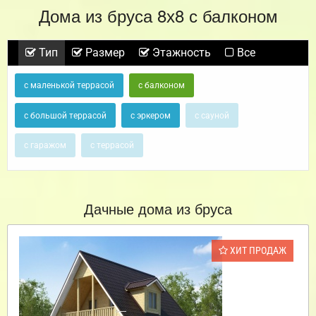
Дома из бруса 8х8 с балконом
Тип
Размер
Этажность
Все
с маленькой террасой
с балконом
с большой террасой
с эркером
с сауной
с гаражом
с террасой
Дачные дома из бруса
ХИТ ПРОДАЖ