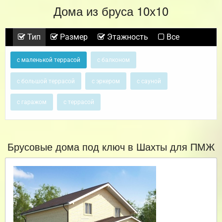
Дома из бруса 10х10
Тип
Размер
Этажность
Все
с маленькой террасой
с балконом
с большой террасой
с эркером
с сауной
с гаражом
с террасой
Брусовые дома под ключ в Шахты для ПМЖ