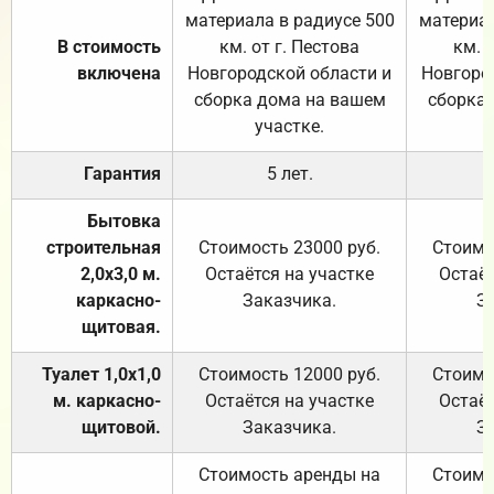
материала в радиусе 500
материал
В стоимость
км. от г. Пестова
км. 
включена
Новгородской области и
Новгоро
сборка дома на вашем
сборка
участке.
Гарантия
5 лет.
Бытовка
строительная
Стоимость 23000 руб.
Стоимо
2,0х3,0 м.
Остаётся на участке
Остаёт
каркасно-
Заказчика.
З
щитовая.
Туалет 1,0х1,0
Стоимость 12000 руб.
Стоимо
м. каркасно-
Остаётся на участке
Остаёт
щитовой.
Заказчика.
З
Стоимость аренды на
Стоимо