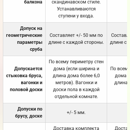
балкона
скандинавском стиле.
Устанавливаются
ступени у входа.
Допуск на
геометрические
Составляет +/- 50 мм по
Составля
параметры
длине с каждой стороны.
длине с 
сруба
По всему периметру стен
Допускается
дома (если ширина и
По всему
стыковка бруса,
длина дома более 6,0
дома (
вагонки и
метров). Вагонки и
длина 
половой доски
доски пола в каждой
отдельной комнате.
Допуски по
+/- 5 мм.
брусу, доске
Доставка комплекта
Достав