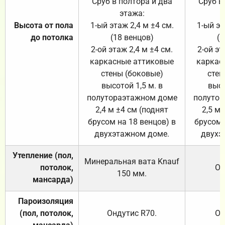
Сруб в полтора и два
Сруб в
этажа:
Высота от пола
1-ый этаж 2,4 м ±4 см.
1-ый эт
до потолка
(18 венцов)
(1
2-ой этаж 2,4 м ±4 см.
2-ой эт
каркасные аттиковые
каркас
стены (боковые)
стен
высотой 1,5 м. в
высо
полутораэтажном доме
полутор
2,4 м ±4 см (поднят
2,5 м 
брусом на 18 венцов) в
брусом 
двухэтажном доме.
двухэ
Утепление (пол,
Минеральная вата
Knauf
потолок,
От
150
мм.
мансарда)
Пароизоляция
(пол, потолок,
Ондутис
R70
.
От