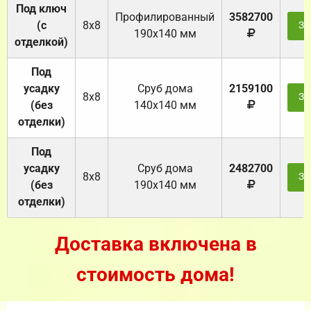
Под ключ
Профилированный
3582700
(с
8х8
За
190х140 мм
отделкой)
Под
усадку
Cруб дома
2159100
8х8
За
(без
140х140 мм
отделки)
Под
усадку
Cруб дома
2482700
8х8
За
(без
190х140 мм
отделки)
Доставка включена в
стоимость дома!