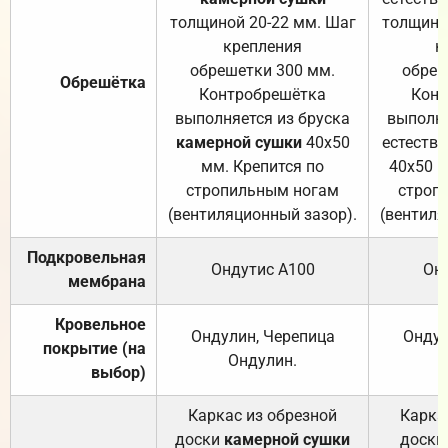
толщиной 20-22 мм. Шаг
толщино
крепления
к
обрешетки 300 мм.
обреш
Обрешётка
Контробрешётка
Конт
выполняется из бруска
выполня
камерной сушки
40х50
естеств
мм. Крепится по
40х50 м
стропильным ногам
строп
(вентиляционный зазор).
(вентиля
Подкровельная
Ондутис А100
Он
мембрана
Кровельное
Ондулин, Черепица
Ондул
покрытие (на
Ондулин.
выбор)
Каркас из обрезной
Карка
доски
камерной сушки
доски