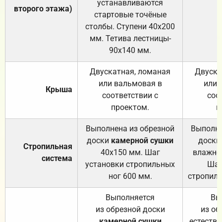
устанавливаются
второго этажа)
стартовые точёные
столбы. Ступени 40х200
мм. Тетива лестницы-
90х140 мм.
Двускатная, ломаная
Двуска
или вальмовая в
или 
Крыша
соответствии с
соо
проектом.
п
Выполнена из обрезной
Выполне
доски
камерной сушки
доски
Стропильная
40х150 мм. Шаг
влажно
система
установки стропильных
Шаг
ног 600 мм.
стропиль
Выполняется
Вы
из обрезной доски
из об
камерной сушки
естеств