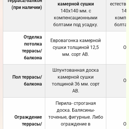
Терраса/балкон
камерной сушки
естеств
(при наличии)
140х140 мм. с
140
компенсационными
компе
болтами под усадку.
болтам
Отделка
Евровагонка камерной
потолка
сушки толщиной 12,5
От
террасы/
мм. сорт АВ.
балкона
Шпунтованная доска
Пол террасы/
камерной сушки
От
балкона
толщиной 36 мм. сорт
АВ.
Перила- строганая
доска. Балясины-
Ограждение
точеные, фигурные. Либо
террасы/
ограждение в
От