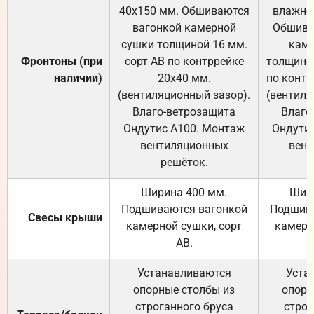
40х150 мм. Обшиваются
влажно
вагонкой камерной
Обшива
сушки толщиной 16 мм.
каме
Фронтоны (при
сорт АВ по контррейке
толщиной
наличии)
20х40 мм.
по контр
(вентиляционный зазор).
(вентиля
Влаго-ветрозащита
Влаго
Ондутис А100. Монтаж
Ондути
вентиляционных
вент
решёток.
Ширина 400 мм.
Шир
Подшиваются вагонкой
Подшива
Свесы крыши
камерной сушки, сорт
камерн
АВ.
Устанавливаются
Уста
опорные столбы из
опорн
строганного бруса
строг