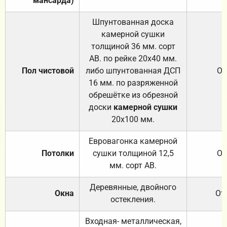
мансарда)
Шпунтованная доска
камерной сушки
толщиной 36 мм. сорт
АВ. по рейке 20х40 мм.
Пол чистовой
либо шпунтованная ДСП
От
16 мм. по разряженной
обрешётке из обрезной
доски
камерной сушки
20х100 мм.
Евровагонка камерной
Потолки
сушки толщиной 12,5
От
мм. сорт АВ.
Деревянные, двойного
Окна
От
остекления.
Входная- металлическая,