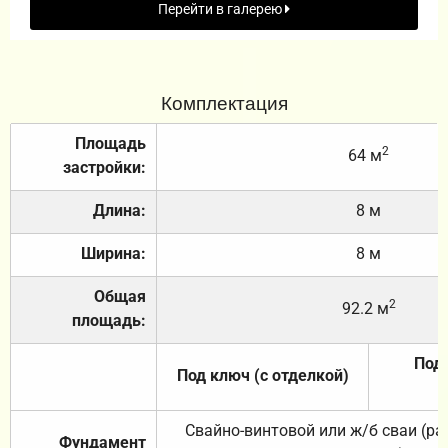
Перейти в галерею
Комплектация
Площадь
2
64 м
застройки:
Длина:
8 м
Ширина:
8 м
Общая
2
92.2 м
площадь:
Под 
Под ключ (с отделкой)
Свайно-винтовой или ж/б сваи (р
Фундамент