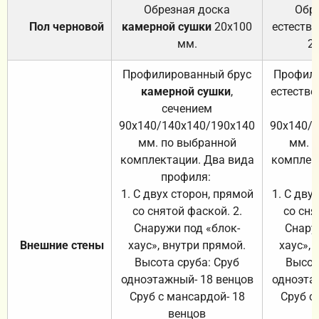
Обрезная доска
Обр
Пол черновой
камерной сушки
20х100
естеств
мм.
2
Профилированный брус
Профили
камерной сушки
,
естестве
сечением
с
90х140/140х140/190х140
90х140/
мм. по выбранной
мм. 
комплектации. Два вида
комплек
профиля:
п
1. С двух сторон, прямой
1. С дву
со снятой фаской. 2.
со сня
Снаружи под «блок-
Снару
Внешние стены
хаус», внутри прямой.
хаус», 
Высота сруба: Сруб
Высот
одноэтажный- 18 венцов
одноэта
Сруб с мансардой- 18
Сруб с
венцов