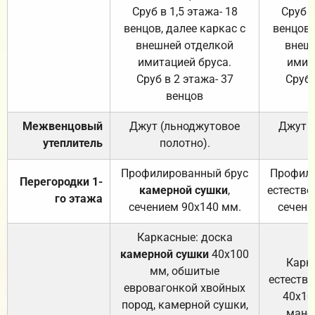
Сруб в 1,5 этажа- 18
Сруб в
венцов, далее каркас с
венцов,
внешней отделкой
внеш
имитацией бруса.
имит
Сруб в 2 этажа- 37
Сруб 
венцов
Межвенцовый
Джут (льноджутовое
Джут 
утеплитель
полотно).
п
Профилированный брус
Профили
Перегородки 1-
камерной сушки
,
естестве
го этажа
сечением 90х140 мм.
сечени
Каркасные: доска
камерной сушки
40х100
Карк
мм, обшитые
естеств
евровагонкой хвойных
40х10
пород, камерной сушки,
манса