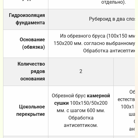
отдельно).
Гидроизоляция
Рубероид в два слоя
фундамента
Из обрезного бруса (100х150 мм.
Основание
150х200 мм. согласно выбранному с
(обвязка)
Обработка антисептик
Количество
рядов
2
основания
Обр
Обрезной брус
камерной
естеств
сушки
100х150/50х200
Цокольное
100х15
мм. с шагом 600 мм.
перекрытие
шаг
Обработка
О
антисептиком.
ант