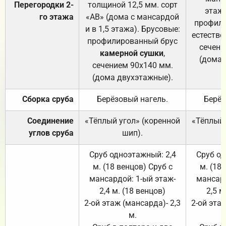
Перегородки 2-
толщиной 12,5 мм. сорт
этажа
го этажа
«АВ» (дома с мансардой
профили
и в 1,5 этажа). Брусовые:
естестве
профилированный брус
сечени
камерной сушки
,
(дома 
сечением 90х140 мм.
(дома двухэтажные).
Сборка сруба
Берёзовый нагель.
Берёз
Соединение
«Тёплый угол» (коренной
«Тёплый 
углов сруба
шип).
Сруб одноэтажный: 2,4
Сруб од
м. (18 венцов) Сруб с
м. (18
мансардой: 1-ый этаж-
мансард
2,4 м. (18 венцов)
2,5 м
2-ой этаж (мансарда)- 2,3
2-ой этаж
м.