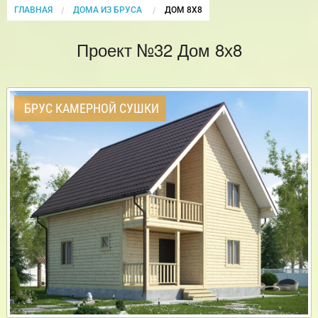
ГЛАВНАЯ
ДОМА ИЗ БРУСА
CURRENT:
ДОМ 8Х8
Проект №32 Дом 8х8
БРУС КАМЕРНОЙ СУШКИ