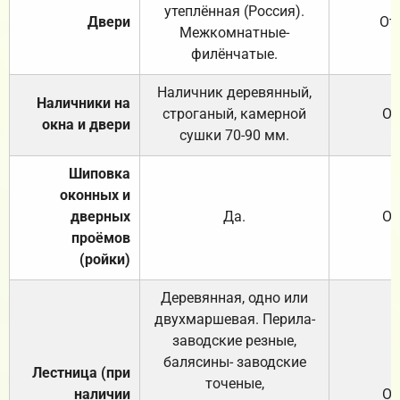
утеплённая (Россия).
Двери
От
Межкомнатные-
филёнчатые.
Наличник деревянный,
Наличники на
строганый, камерной
От
окна и двери
сушки 70-90 мм.
Шиповка
оконных и
дверных
Да.
От
проёмов
(ройки)
Деревянная, одно или
двухмаршевая. Перила-
заводские резные,
балясины- заводские
Лестница (при
точеные,
наличии
От