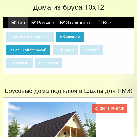
Дома из бруса 10х12
Тип
Размер
Этажность
Все
с маленькой террасой
с балконом
с большой террасой
с эркером
с сауной
с гаражом
с террасой
Брусовые дома под ключ в Шахты для ПМЖ
ХИТ ПРОДАЖ