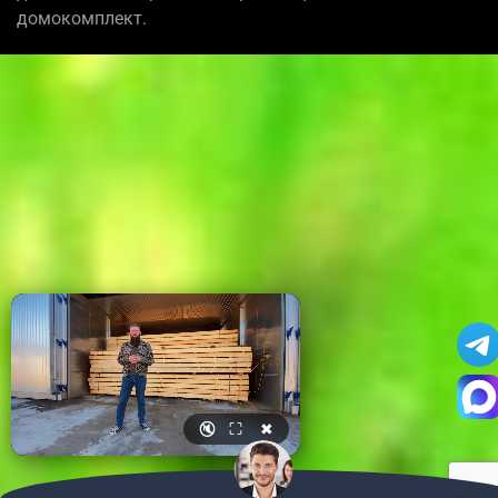
домокомплект.
🔇
⛶
✖