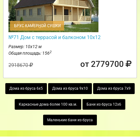
БРУС КАМЕРНОЙ СУШКИ
№71 Дом с террасой и балконом 10х12
Размер: 10х12 м
2
Общая площадь: 156
от 2779700
2918670
Дома из бруса 6х5
Дома из бруса 9х10
Дома из бруса 7х9
Каркасные дома более 100 кв.м.
Бани из бруса 12х6
Маленькие бани из бруса