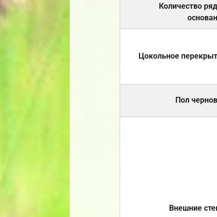
Количество ря
основа
Цокольное перекры
Пол черно
Внешние ст