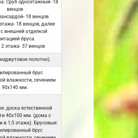
а: Сруб одноэтажный- 18
венцов
мансардой- 18 венцов
 этажа- 18 венцов, далее
 с внешней отделкой
итацией бруса.
 2 этажа- 37 венцов
ноджутовое полотно).
илированный брус
ой влажности, сечением
90х140 мм.
е: доска естественной
и 40х100 мм. (дома с
 в 1,5 этажа). Брусовые:
илированный брус
ой влажности, сечением