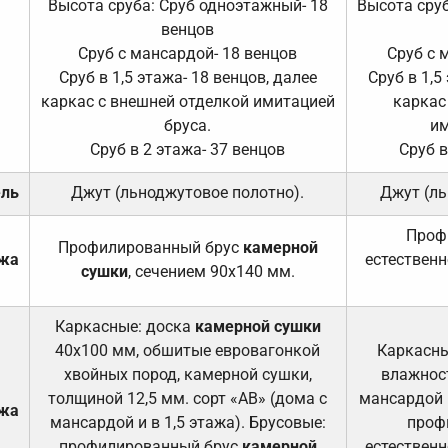
Высота сруба: Сруб одноэтажный- 18
Высота сруб
венцов
Сруб с мансардой- 18 венцов
Сруб с 
Сруб в 1,5 этажа- 18 венцов, далее
Сруб в 1,5
каркас с внешней отделкой имитацией
каркас
бруса.
им
Сруб в 2 этажа- 37 венцов
Сруб в
ель
Джут (льноджутовое полотно).
Джут (ль
Проф
Профилированный брус
камерной
ажа
естественн
сушки
, сечением 90х140 мм.
Каркасные: доска
камерной сушки
40х100 мм, обшитые евровагонкой
Каркасны
хвойных пород, камерной сушки,
влажност
толщиной 12,5 мм. сорт «АВ» (дома с
мансардой и
ажа
мансардой и в 1,5 этажа). Брусовые:
проф
профилированный брус
камерной
естественн