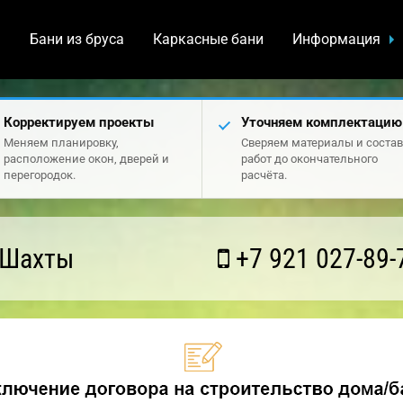
а
Бани из бруса
Каркасные бани
Информация
Корректируем проекты
Уточняем комплектацию
Меняем планировку,
Сверяем материалы и состав
расположение окон, дверей и
работ до окончательного
перегородок.
расчёта.
 Шахты
+7 921 027-89-