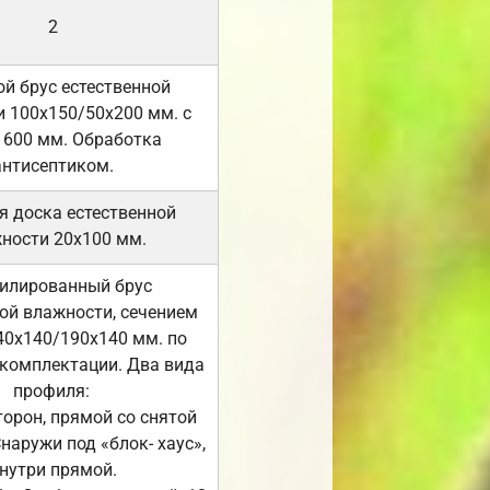
2
й брус естественной
 100х150/50х200 мм. с
 600 мм. Обработка
антисептиком.
я доска естественной
ности 20х100 мм.
илированный брус
ой влажности, сечением
40х140/190х140 мм. по
комплектации. Два вида
профиля:
сторон, прямой со снятой
Снаружи под «блок- хаус»,
нутри прямой.