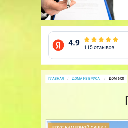
4.9
115
отзывов
ГЛАВНАЯ
ДОМА ИЗ БРУСА
CURRENT:
ДОМ 6Х8
БРУС КАМЕРНОЙ СУШКИ