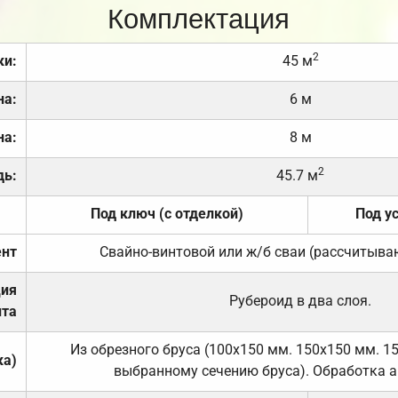
Комплектация
2
ки:
45 м
на:
6 м
на:
8 м
2
дь:
45.7 м
Под ключ (с отделкой)
Под у
нт
Свайно-винтовой или ж/б сваи (рассчитыва
ция
Рубероид в два слоя.
та
Из обрезного бруса (100х150 мм. 150х150 мм. 1
ка)
выбранному сечению бруса). Обработка а