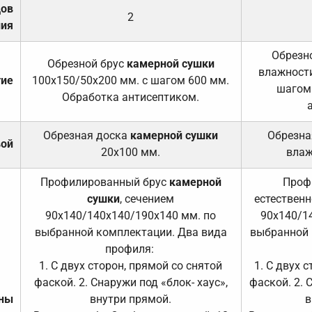
дов
2
ния
Обрезно
Обрезной брус
камерной сушки
влажности
тие
100х150/50х200 мм. с шагом 600 мм.
шагом
Обработка антисептиком.
Обрезная доска
камерной сушки
Обрезна
вой
20х100 мм.
влаж
Профилированный брус
камерной
Проф
сушки
, сечением
естественн
90х140/140х140/190х140 мм. по
90х140/1
выбранной комплектации. Два вида
выбранной 
профиля:
1. С двух сторон, прямой со снятой
1. С двух 
фаской. 2. Снаружи под «блок- хаус»,
фаской. 2. 
ены
внутри прямой.
в